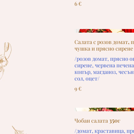
6 €
Салата с розов домат, 
чушка и прясно сирене
/розов домат, прясно о
сирене, червена печена
копър, магданоз, чесън
сол, оцет/
9 €
Чобан салата 350г
/домат, краставица, пр