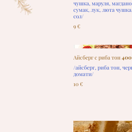
чушка, маруля, магдано
сумак, лук, люта чушка
сол/
9 €
Айсберг с риба тон 400
/айсберг, риба тон, чер
домати/
10 €