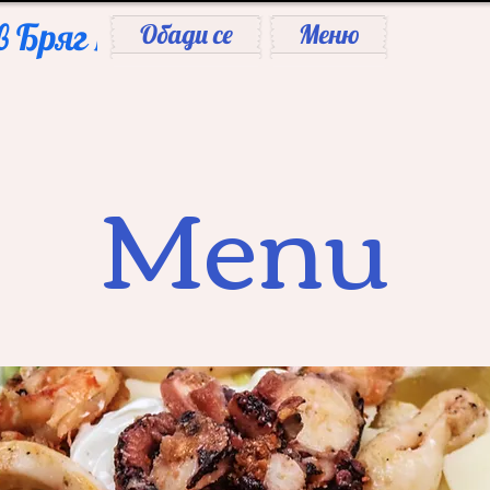
 Бряг 
Обади се
Меню
Menu