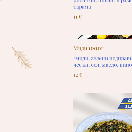
риба тон, пикантн разя
тарама
11 €
Миди 1000г
/миди, зелени подправк
чесън, сол, масло, вино
12 €