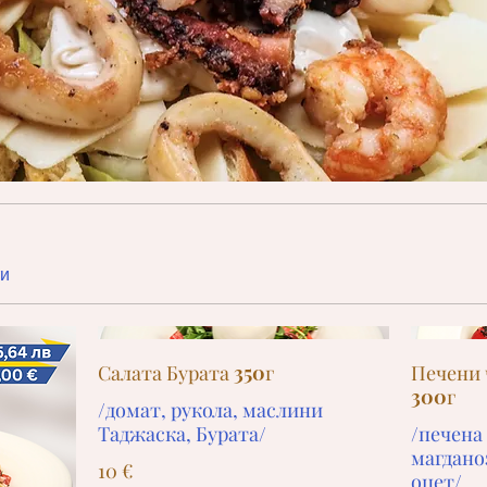
ти
Салата Бурата 350г
Печени 
300г
/домат, рукола, маслини
Таджаска, Бурата/
/печена
магданоз
10 €
оцет/