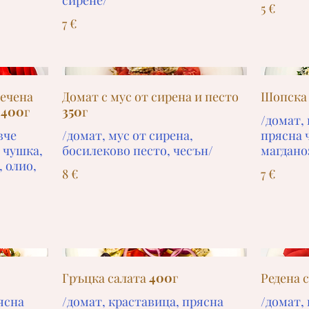
сирене/
5 €
7 €
печена
Домат с мус от сирена и песто
Шопска 
 400г
350г
/домат, 
вче
/домат, мус от сирена,
прясна 
 чушка,
босилеково песто, чесън/
магдано
, олио,
8 €
7 €
Гръцка салата 400г
Редена 
ясна
/домат, краставица, прясна
/домат,