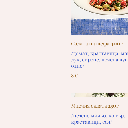
Салата на шефа 400г
/домат, краставица, ма
лук, сирене, печена чуш
олио/
8 €
Млечна салата 250г
/цедено мляко, копър,
краставици, сол/