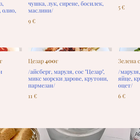
з,
чушка, лук, сирене, босилек,
5 €
, олио,
маслини/
9 €
г
Цезар 400г
Зелена с
и
/айсберг, маруля, сос "Цезар",
/маруля
микс морски дарове, крутони,
яйце, кр
пармезан/
оцет/
11 €
6 €