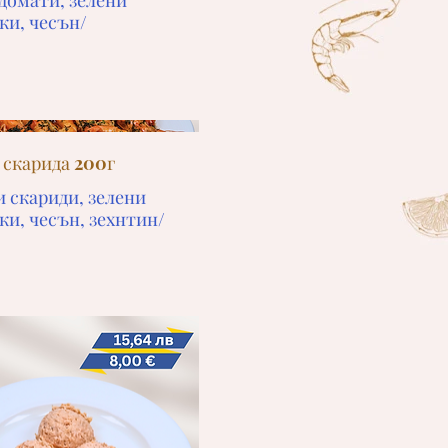
домати, зелени
ки, чесън/
 скарида 200г
и скариди, зелени
ки, чесън, зехнтин/