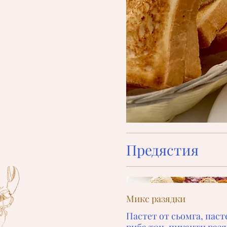
Предястия
Микс разядки
Пастет от сьомга, паст