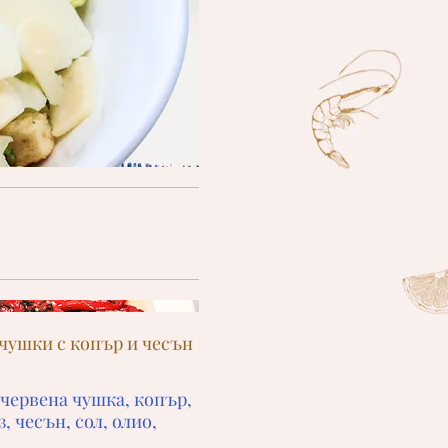
чушки с копър и чесън
 червена чушка, копър,
, чесън, сол, олио,