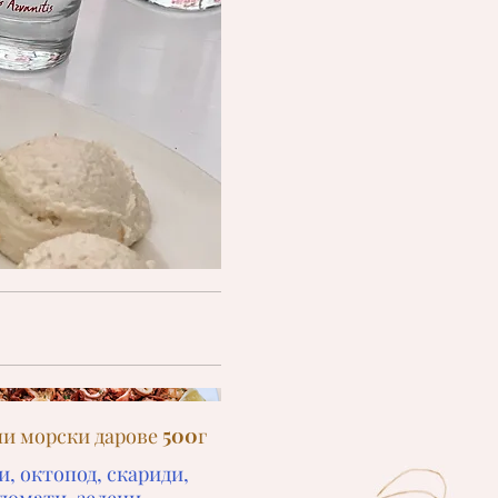
и морски дарове 500г
и, октопод, скариди,