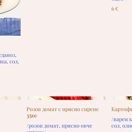
6 €
гданоз,
ка, сол,
Розов домат с прясно сирене
Картофе
350г
/варен к
/розов домат, прясно овче
сол, оли