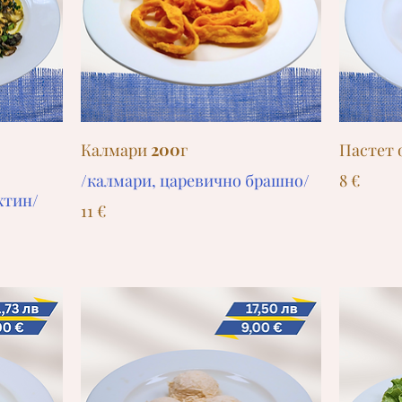
Калмари 200г
Пастет 
/калмари, царевично брашно/
8 €
хтин/
11 €