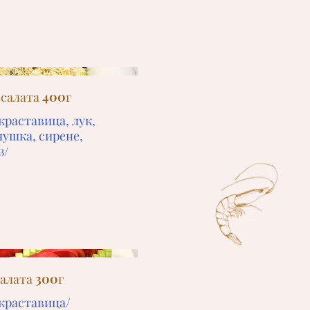
салата 400г
краставица, лук,
чушка, сирене,
з/
салата 300г
 краставица/