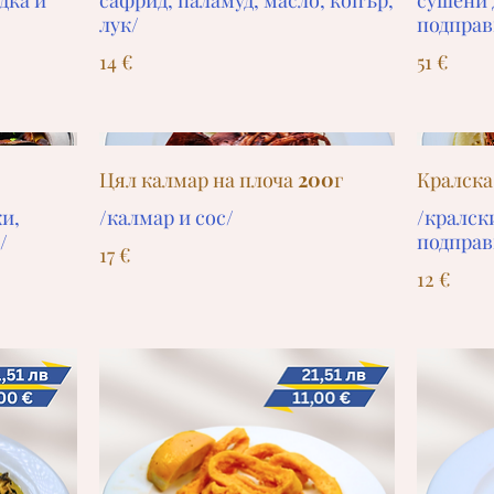
дка и
сафрид, паламуд, масло, копър,
сушени 
лук/
подправ
14 €
51 €
Цял калмар на плоча 200г
Кралска
и,
/калмар и сос/
/кралск
/
подправ
17 €
12 €