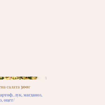
на салата 300г
артоф, лук, магданоз,
о, оцет/