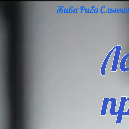
Жива Риба Слънчев
Л
п