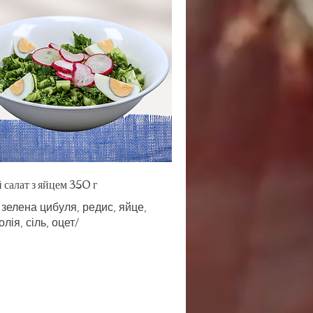
 салат з яйцем 350 г
 зелена цибуля, редис, яйце,
олія, сіль, оцет/