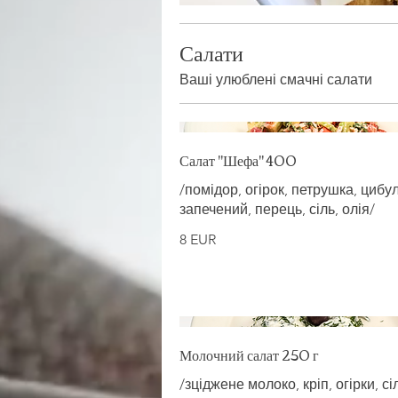
Салати
Ваші улюблені смачні салати
Салат "Шефа" 400
/помідор, огірок, петрушка, цибул
запечений, перець, сіль, олія/
8 EUR
Молочний салат 250 г
/зціджене молоко, кріп, огірки, сі