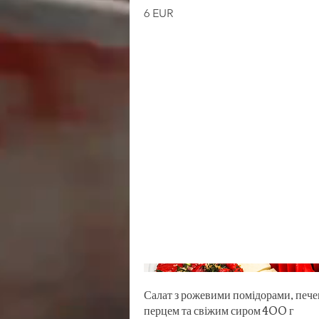
6 EUR
Салат з рожевими помідорами, печ
перцем та свіжим сиром 400 г