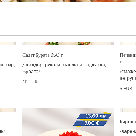
Салат Бурата 350 г
Печений
г
я, сир,
/помідор, рукола, маслини Таджаска,
Бурата/
/смаже
петрушк
10 EUR
6 EUR
Картоп
ль/
/варен