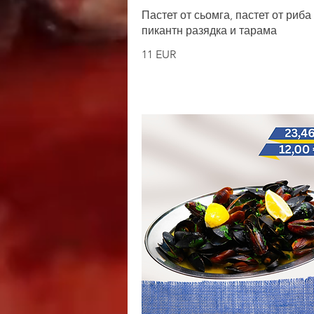
Пастет от сьомга, пастет от риба 
пикантн разядка и тарама
11 EUR