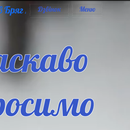
 Бряг 
Дзвінок
Меню
аскаво
росимо