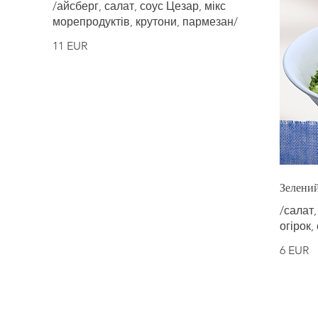
/айсберг, салат, соус Цезар, мікс
морепродуктів, крутони, пармезан/
11 EUR
Зелений
/салат,
огірок, 
6 EUR