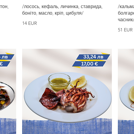
тон,
/лосось, кефаль, личинка, ставрида,
/кальма
боніто, масло, кріп, цибуля/
болгарс
часник
14 EUR
51 EUR