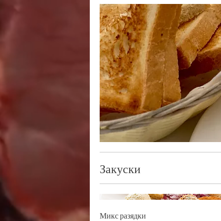
Закуски
Микс разядки