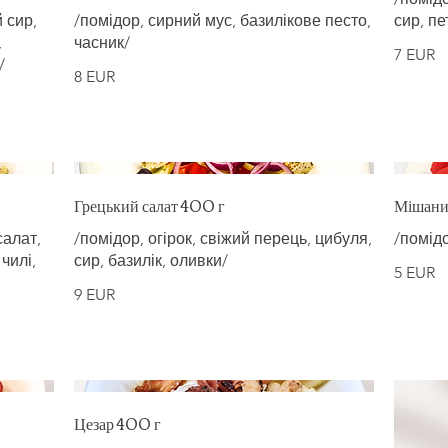
 сир,
/помідор, сирний мус, базилікове песто,
сир, п
,
часник/
7 EUR
/
8 EUR
Грецький салат 400 г
Мішани
салат,
/помідор, огірок, свіжий перець, цибуля,
/помідо
чилі,
сир, базилік, оливки/
5 EUR
9 EUR
Цезар 400 г