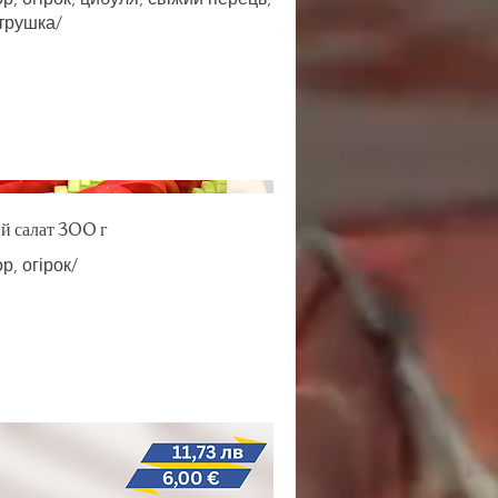
етрушка/
й салат 300 г
р, огірок/