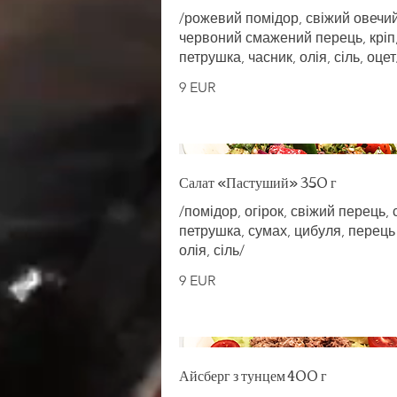
/рожевий помідор, свіжий овечий
червоний смажений перець, кріп
петрушка, часник, олія, сіль, оцет
9 EUR
Салат «Пастуший» 350 г
/помідор, огірок, свіжий перець, 
петрушка, сумах, цибуля, перець 
олія, сіль/
9 EUR
Айсберг з тунцем 400 г