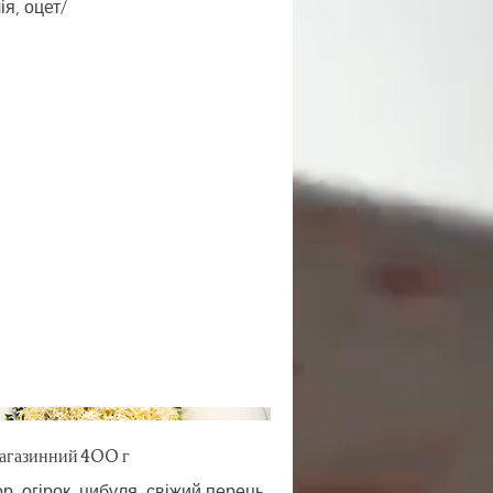
лія, оцет/
магазинний 400 г
р, огірок, цибуля, свіжий перець,