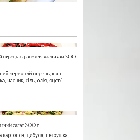
 перець з кропом та часником 300
ний червоний перець, кріп,
а, часник, сіль, олія, оцет/
ляний салат 300 г
а картопля, цибуля, петрушка,