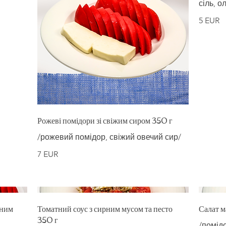
сіль, о
5 EUR
Рожеві помідори зі свіжим сиром 350 г
/рожевий помідор, свіжий овечий сир/
7 EUR
еним
Томатний соус з сирним мусом та песто
Салат 
350 г
/помідо